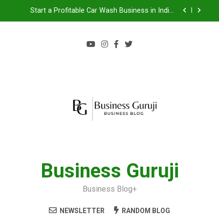
Start a Profitable Car Wash Business in India |
Complete Guide 2024
Food Cart Business in India: A Step-by-Step Guide
Jacuzzi bathtub , Steam Shower , Swimming Pool
Benefits and manufacture in India
Jio BP Franchise 2026: Investment, Profit,
Dealership Process & Complete Guide
Start a Profitable Car Wash Business in India |
Complete Guide 2024
Food Cart Business in India: A Step-by-Step Guide
Jacuzzi bathtub , Steam Shower , Swimming Pool
Benefits and manufacture in India
Business Guruji
Business Blog+
NEWSLETTER
RANDOM BLOG